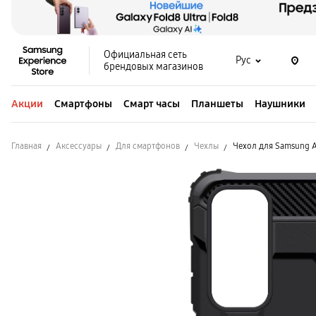
Официальная сеть
Рус
брендовых магазинов
Акции
Смартфоны
Смарт часы
Планшеты
Наушники
Главная
Аксессуары
Для смартфонов
Чехлы
Чехол для Samsung A