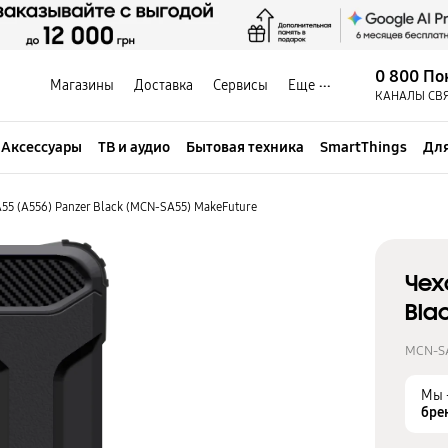
0 800 По
Магазины
Доставка
Сервисы
Еще
КАНАЛЫ СВ
Аксессуары
ТВ и аудио
Бытовая техника
SmartThings
Для
55 (A556) Panzer Black (MCN-SA55) MakeFuture
Чех
Bla
MCN-S
Мы 
бре