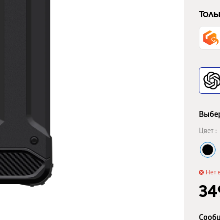
Толь
Выбер
Цвет :
Нет 
3
Сообщ