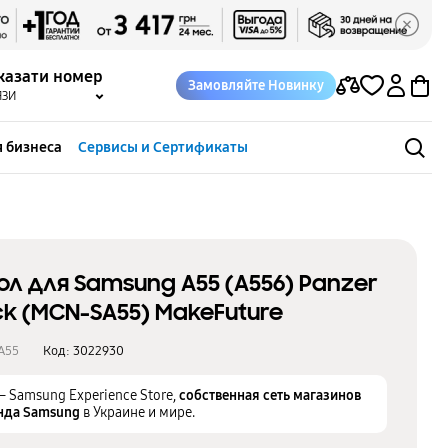
казати номер
Замовляйте Новинку
ЯЗИ
 бизнеса
Сервисы и Сертификаты
ол для Samsung A55 (A556) Panzer
ck (MCN-SA55) MakeFuture
A55
Код:
3022930
– Samsung Experience Store,
собственная сеть магазинов
нда Samsung
в Украине и мире.