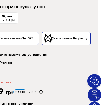
ко при покупке у нас
Узнать мнение
ChatGPT
Узнать мнение
Perplexity
ите параметры устройства
Черный
в наличии
49
грн
+
3
грн
на счет
ить о поступлении