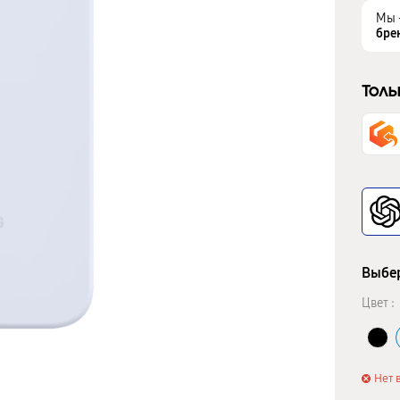
Мы 
бре
Толь
Выбер
Цвет :
Нет 