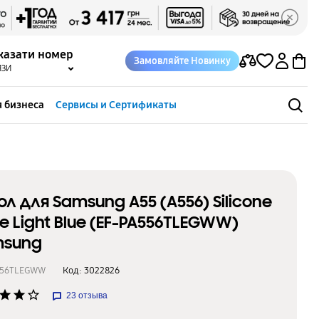
казати номер
Замовляйте Новинку
ЯЗИ
 бизнеса
Сервисы и Сертификаты
ол для Samsung A55 (A556) Silicone
e Light Blue (EF-PA556TLEGWW)
msung
556TLEGWW
Код:
3022826
star
star
star_border
23
отзыва