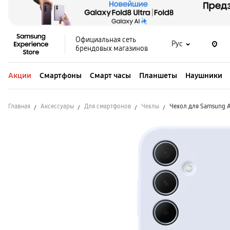
Официальная сеть
Рус
брендовых магазинов
Акции
Смартфоны
Смарт часы
Планшеты
Наушники
Главная
Аксессуары
Для смартфонов
Чехлы
Чехол для Samsung A