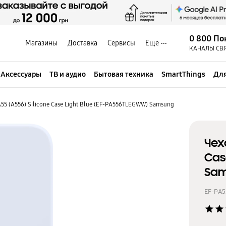
0 800 По
Магазины
Доставка
Сервисы
Еще
КАНАЛЫ СВ
Аксессуары
ТВ и аудио
Бытовая техника
SmartThings
Для
55 (A556) Silicone Case Light Blue (EF-PA556TLEGWW) Samsung
Чех
Cas
Sa
EF-PA
star
star