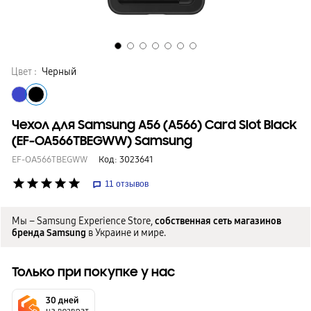
Цвет :
Черный
Чехол для Samsung A56 (A566) Card Slot Black
(EF-OA566TBEGWW) Samsung
EF-OA566TBEGWW
Код:
3023641
star
star
star
star
star
11
отзывов
Мы – Samsung Experience Store,
собственная сеть магазинов
бренда Samsung
в Украине и мире.
Только при покупке у нас