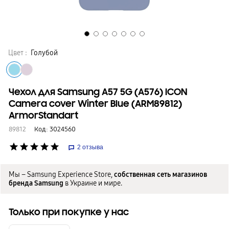
Цвет :
Голубой
Чехол для Samsung A57 5G (A576) ICON
Camera cover Winter Blue (ARM89812)
ArmorStandart
89812
Код:
3024560
star
star
star
star
star
2
отзыва
Мы – Samsung Experience Store,
собственная сеть магазинов
бренда Samsung
в Украине и мире.
Только при покупке у нас