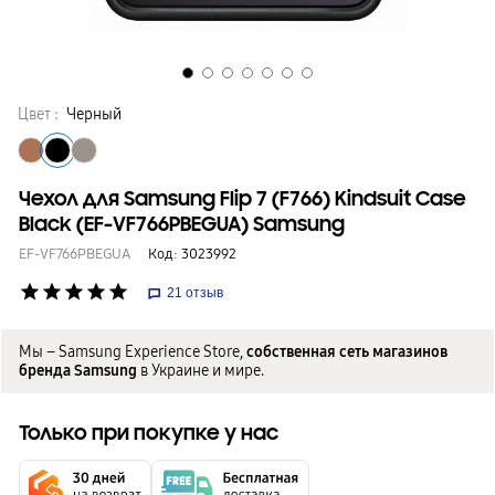
Цвет :
Черный
Чехол для Samsung Flip 7 (F766) Kindsuit Case
Black (EF-VF766PBEGUA) Samsung
EF-VF766PBEGUA
Код:
3023992
star
star
star
star
star
21
отзыв
Мы – Samsung Experience Store,
собственная сеть магазинов
бренда Samsung
в Украине и мире.
Только при покупке у нас