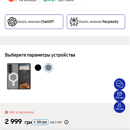
Узнать мнение
ChatGPT
Узнать мнение
Perplexity
Выберите параметры устройства
Нет в наличии
2 999
грн
+
30
грн
на счет