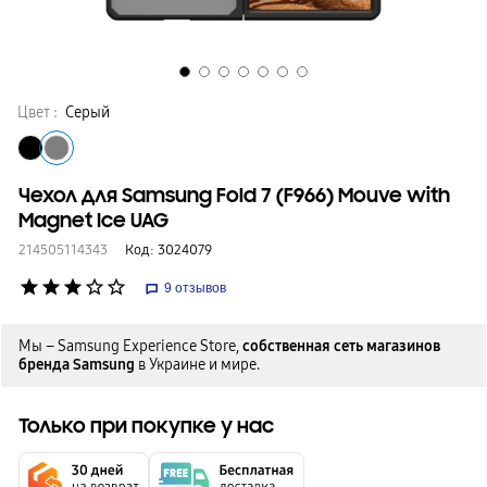
Цвет :
Серый
Чехол для Samsung Fold 7 (F966) Mouve with
Magnet Ice UAG
214505114343
Код:
3024079
star
star
star
star_border
star_border
9
отзывов
Мы – Samsung Experience Store,
собственная сеть магазинов
бренда Samsung
в Украине и мире.
Только при покупке у нас