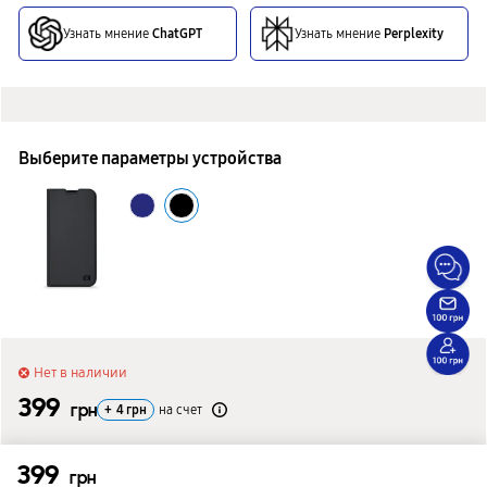
Узнать мнение
ChatGPT
Узнать мнение
Perplexity
Выберите параметры устройства
Нет в наличии
399
грн
+
4
грн
на счет
Сообщить о поступлении
399
грн