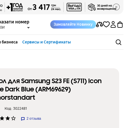
казати номер
Замовляйте Новинку
ЯЗИ
 бизнеса
Сервисы и Сертификаты
ол для Samsung S23 FE (S711) Icon
e Dark Blue (ARM69629)
orstandart
Код:
3022481
star
star
star_border
2
отзыва