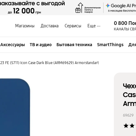
0 800 По
Магазины
Доставка
Сервисы
Еще
КАНАЛЫ СВ
Аксессуары
ТВ и аудио
Бытовая техника
SmartThings
Для
3 FE (S711) Icon Case Dark Blue (ARM69629) Armorstandart
Чех
Cas
Arm
69629
star
star