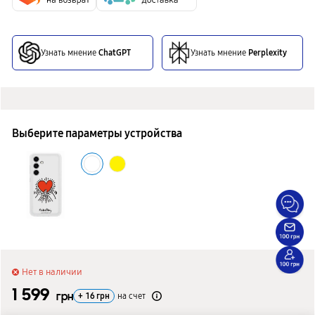
Узнать мнение
ChatGPT
Узнать мнение
Perplexity
Выберите параметры устройства
Нет в наличии
1 599
грн
+
16
грн
на счет