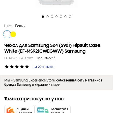
Цвет :
Белый
Чехол для Samsung S24 (S921) Flipsuit Case
White (EF-MS921CWEGWW) Samsung
EF-MS921CWEGWW
Код:
3022561
star
star
star
star
star
20
отзывов
Мы – Samsung Experience Store,
собственная сеть магазинов
бренда Samsung
в Украине и мире.
Только при покупке у нас