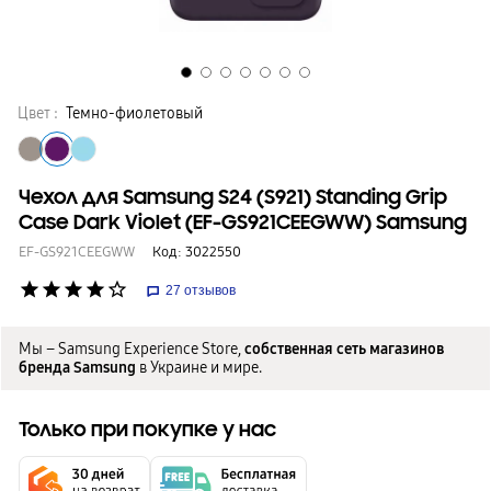
Цвет :
Темно-фиолетовый
Чехол для Samsung S24 (S921) Standing Grip
Case Dark Violet (EF-GS921CEEGWW) Samsung
EF-GS921CEEGWW
Код:
3022550
star
star
star
star
star_border
27
отзывов
Мы – Samsung Experience Store,
собственная сеть магазинов
бренда Samsung
в Украине и мире.
Только при покупке у нас