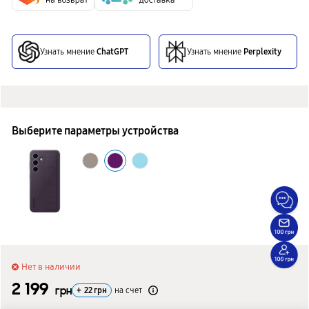
Узнать мнение
ChatGPT
Узнать мнение
Perplexity
Выберите параметры устройства
Нет в наличии
2 199
грн
+
22
грн
на счет