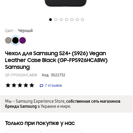
Цвет :
Черный
Чехол для Samsung S24+ (S926) Vegan
Leather Case Black (GP-FPS926HCABW)
Samsung
GP-FPS926HCABW
Код:
3022732
star
star
star
star
star
7
отзывов
Мы – Samsung Experience Store,
собственная сеть магазинов
бренда Samsung
в Украине и мире.
Только при покупке у нас