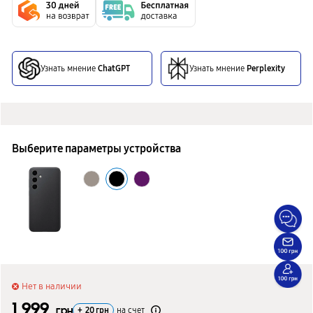
Узнать мнение
ChatGPT
Узнать мнение
Perplexity
Выберите параметры устройства
Нет в наличии
1 999
грн
+
20
грн
на счет