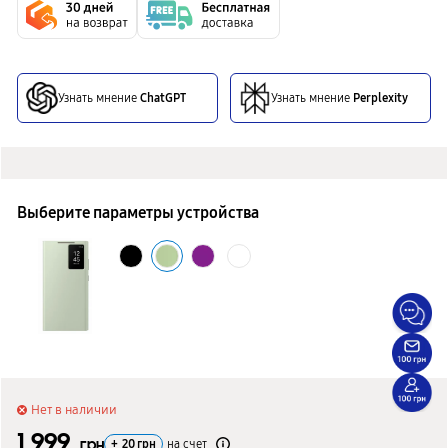
Узнать мнение
ChatGPT
Узнать мнение
Perplexity
Выберите параметры устройства
Нет в наличии
1 999
грн
+
20
грн
на счет