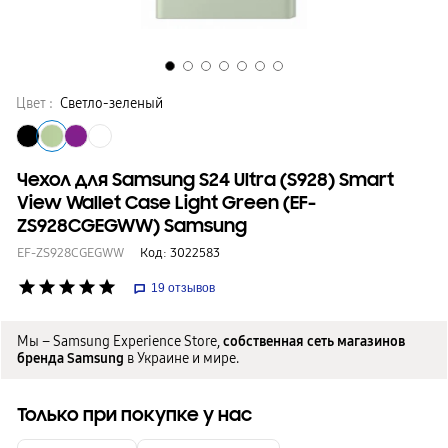
Цвет :
Светло-зеленый
Чехол для Samsung S24 Ultra (S928) Smart
View Wallet Case Light Green (EF-
ZS928CGEGWW) Samsung
EF-ZS928CGEGWW
Код:
3022583
star
star
star
star
star
19
отзывов
Мы – Samsung Experience Store,
собственная сеть магазинов
бренда Samsung
в Украине и мире.
Только при покупке у нас