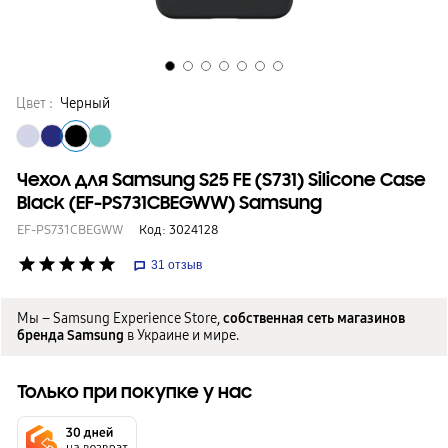
Цвет :
Черный
Чехол для Samsung S25 FE (S731) Silicone Case
Black (EF-PS731CBEGWW) Samsung
EF-PS731CBEGWW
Код:
3024128
star
star
star
star
star
31
отзыв
Мы – Samsung Experience Store,
собственная сеть магазинов
бренда Samsung
в Украине и мире.
Только при покупке у нас