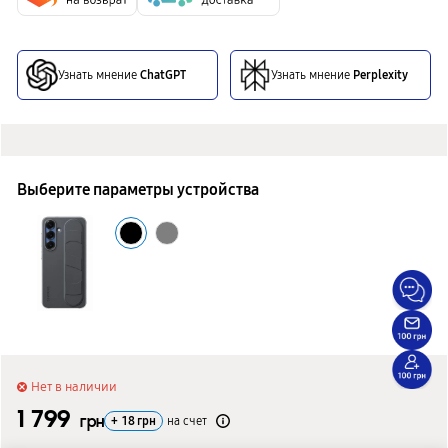
Узнать мнение
ChatGPT
Узнать мнение
Perplexity
Выберите параметры устройства
Нет в наличии
1 799
грн
+
18
грн
на счет