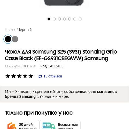
Цвет :
Черный
Чехол для Samsung S25 (S931) Standing Grip
Case Black (EF-GS931CBEGWW) Samsung
EF-GS931CBEGWW
Код:
3023485
star
star
star
star
star
15
отзывов
Мы – Samsung Experience Store,
собственная сеть магазинов
бренда Samsung
в Украине и мире.
Только при покупке у нас