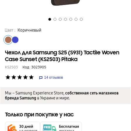
Цвет :
Коричневый
Чехол для Samsung S25 (S931) Tactile Woven
Case Sunset (KS2503) Pitaka
KS2503
Код:
3023905
star
star
star
star
star
14
отзывов
Мы – Samsung Experience Store,
собственная сеть магазинов
бренда Samsung
в Украине и мире.
Только при покупке у нас