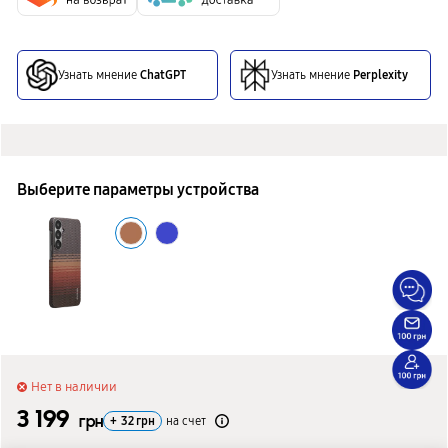
Узнать мнение
ChatGPT
Узнать мнение
Perplexity
Выберите параметры устройства
Нет в наличии
3 199
грн
+
32
грн
на счет