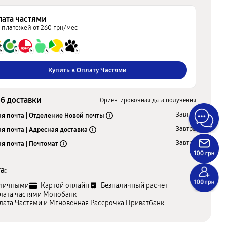
лата частями
5 платежей от 260 грн/мес
5
5
5
5
5
5
Купить в Оплату Частями
б доставки
Ориентировочная дата получения
Завтра
я почта | Отделение Новой почты
Завтра
я почта | Адресная доставка
Завтра
я почта | Почтомат
а:
личными
Картой онлайн
Безналичный расчет
лата частями Монобанк
лата Частями и Мгновенная Рассрочка Приватбанк