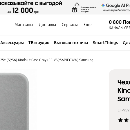
0 800 По
Магазины
Доставка
Сервисы
Еще
КАНАЛЫ СВ
Аксессуары
ТВ и аудио
Бытовая техника
SmartThings
Для
25+ (S936) Kindsuit Case Gray (EF-VS936PJEGWW) Samsung
Чех
Kin
Sa
EF-VS
star
star