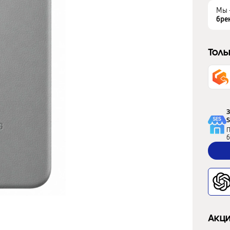
Мы 
бре
Толь
З
S
П
б
Акци