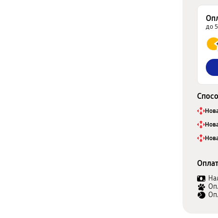
Оп
до 
Спосо
Нова
Нова
Нова
Оплат
На
Оп
Оп