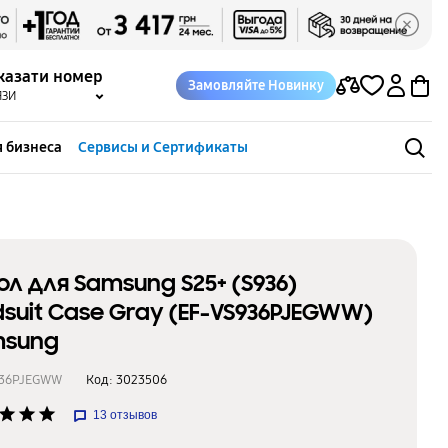
казати номер
Замовляйте Новинку
ЯЗИ
 бизнеса
Сервисы и Сертификаты
ол для Samsung S25+ (S936)
dsuit Case Gray (EF-VS936PJEGWW)
msung
936PJEGWW
Код:
3023506
star
star
star
13
отзывов