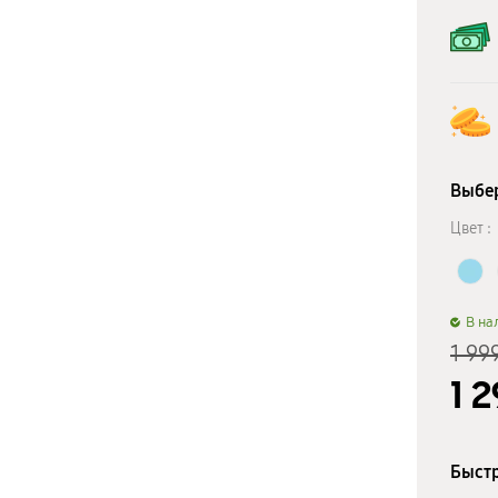
Выбер
Цвет :
B на
1 99
1 
Быстр