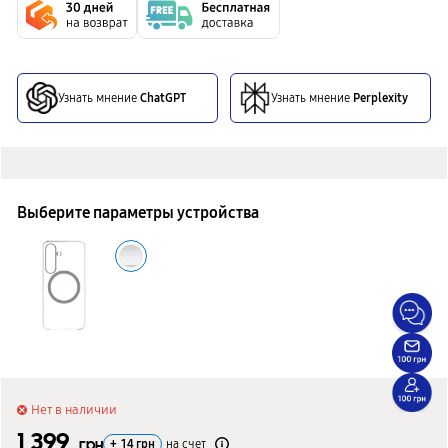
Узнать мнение
ChatGPT
Узнать мнение
Perplexity
Выберите параметры устройства
Нет в наличии
1 399
грн
+
14
грн
на счет