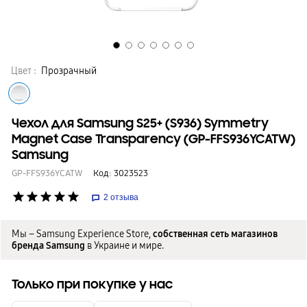
Цвет :
Прозрачный
Чехол для Samsung S25+ (S936) Symmetry
Magnet Case Transparency (GP-FFS936YCATW)
Samsung
GP-FFS936YCATW
Код:
3023523
star
star
star
star
star
2
отзыва
Мы – Samsung Experience Store,
собственная сеть магазинов
бренда Samsung
в Украине и мире.
Только при покупке у нас