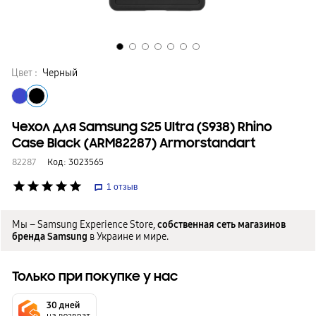
Цвет :
Черный
Чехол для Samsung S25 Ultra (S938) Rhino
Case Black (ARM82287) Armorstandart
82287
Код:
3023565
star
star
star
star
star
1
отзыв
Мы – Samsung Experience Store,
собственная сеть магазинов
бренда Samsung
в Украине и мире.
Только при покупке у нас