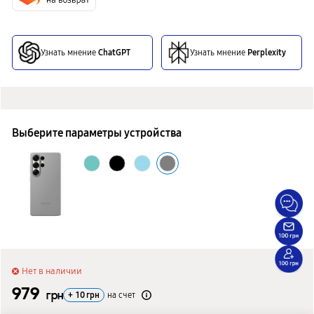
Узнать мнение
ChatGPT
Узнать мнение
Perplexity
Выберите параметры устройства
Нет в наличии
979
грн
+
10
грн
на счет