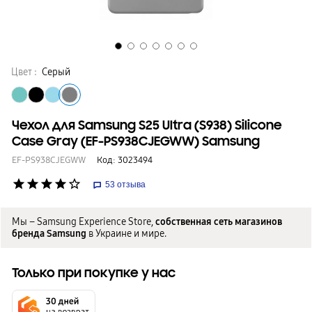
Цвет :
Серый
Чехол для Samsung S25 Ultra (S938) Silicone
Case Gray (EF-PS938CJEGWW) Samsung
EF-PS938CJEGWW
Код:
3023494
star
star
star
star
star_border
53
отзыва
Мы – Samsung Experience Store,
собственная сеть магазинов
бренда Samsung
в Украине и мире.
Только при покупке у нас