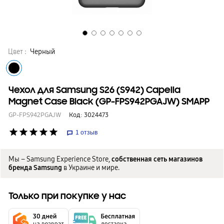
Цвет :
Черный
Чехол для Samsung S26 (S942) Capella
Magnet Case Black (GP-FPS942PGAJW) SMAPP
GP-FPS942PGAJW
Код:
3024473
star
star
star
star
star
1
отзыв
Мы – Samsung Experience Store,
собственная сеть магазинов
бренда Samsung
в Украине и мире.
Только при покупке у нас