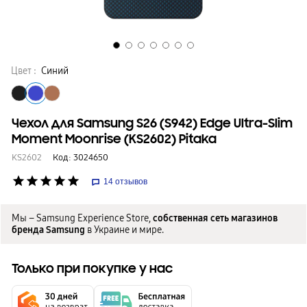
Цвет :
Синий
Чехол для Samsung S26 (S942) Edge Ultra-Slim
Moment Moonrise (KS2602) Pitaka
KS2602
Код:
3024650
star
star
star
star
star
14
отзывов
Мы – Samsung Experience Store,
собственная сеть магазинов
бренда Samsung
в Украине и мире.
Только при покупке у нас