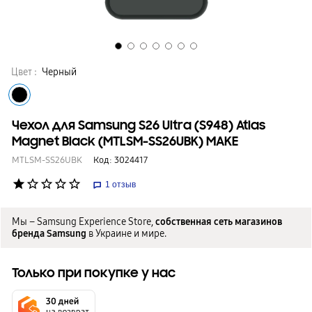
Цвет :
Черный
Чехол для Samsung S26 Ultra (S948) Atlas
Magnet Black (MTLSM-SS26UBK) MAKE
MTLSM-SS26UBK
Код:
3024417
star
star_border
star_border
star_border
star_border
1
отзыв
Мы – Samsung Experience Store,
собственная сеть магазинов
бренда Samsung
в Украине и мире.
Только при покупке у нас