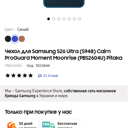
Цвет :
Синий
Чехол для Samsung S26 Ultra (S948) Cairn
ProGuard Moment Moonrise (PBS2604U) Pitaka
PBS2604U
Код:
3024644
star
star
star
star
star
21
отзыв
Мы – Samsung Experience Store,
собственная сеть магазинов
бренда Samsung
в Украине и мире.
Только при покупке у нас