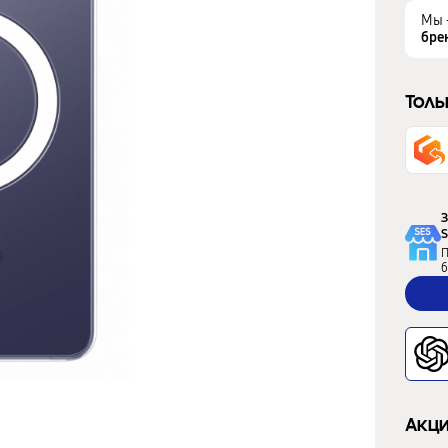
Мы 
бре
Толь
З
S
П
б
Акци