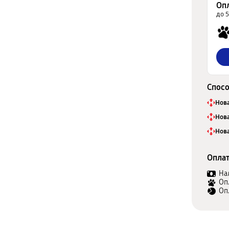
Оп
до 
Спосо
Нова
Нова
Нова
Оплат
На
Оп
Оп