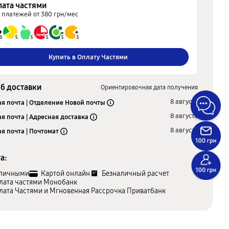
лата частями
5 платежей от 380 грн/мес
5
5
5
5
5
5
Купить в Оплату Частями
б доставки
Ориентировочная дата получения
8 августа
я почта | Отделение Новой почты
8 августа
я почта | Адресная доставка
8 августа
я почта | Почтомат
а:
личными
Картой онлайн
Безналичный расчет
лата частями Монобанк
лата Частями и Мгновенная Рассрочка Приватбанк