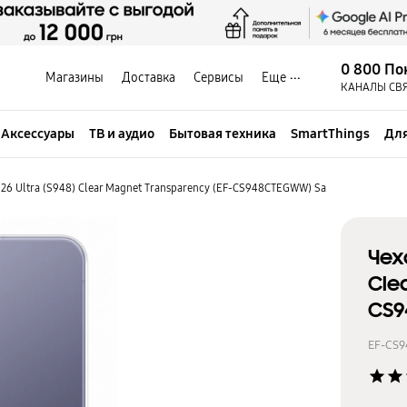
0 800 По
Магазины
Доставка
Сервисы
Еще
КАНАЛЫ СВ
Аксессуары
ТВ и аудио
Бытовая техника
SmartThings
Для
26 Ultra (S948) Clear Magnet Transparency (EF-CS948CTEGWW) Sa
Чех
Cle
CS9
EF-CS
star
star