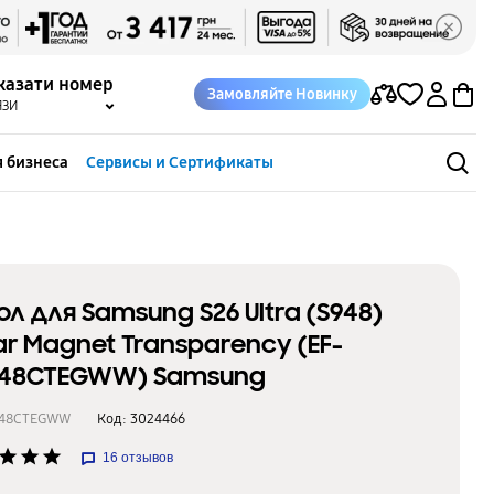
казати номер
Замовляйте Новинку
ЯЗИ
 бизнеса
Сервисы и Сертификаты
ол для Samsung S26 Ultra (S948)
ar Magnet Transparency (EF-
48CTEGWW) Samsung
948CTEGWW
Код:
3024466
star
star
star
16
отзывов