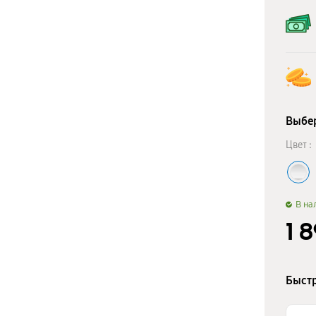
Выбер
Цвет :
B на
1 
Быстр