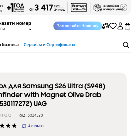
казати номер
Замовляйте Новинку
ЯЗИ
 бизнеса
Сервисы и Сертификаты
ол для Samsung S26 Ultra (S948)
hfinder with Magnet Olive Drab
4530117272) UAG
117272
Код:
3024520
star
star
star
4
отзыва