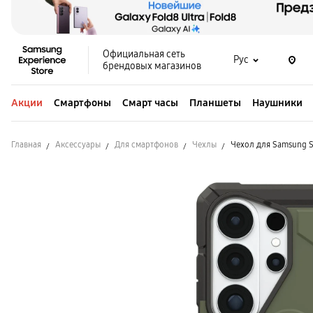
Официальная сеть
Рус
брендовых магазинов
Акции
Смартфоны
Смарт часы
Планшеты
Наушники
Главная
Аксессуары
Для смартфонов
Чехлы
Чехол для Samsung S2