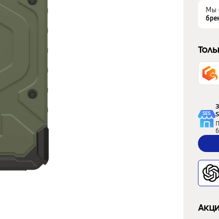
Мы 
бре
Толь
З
S
П
б
Акци