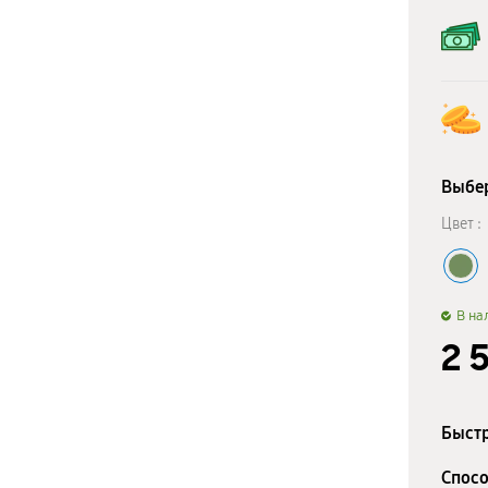
Выбер
Цвет :
B на
2 
Быстр
Спосо