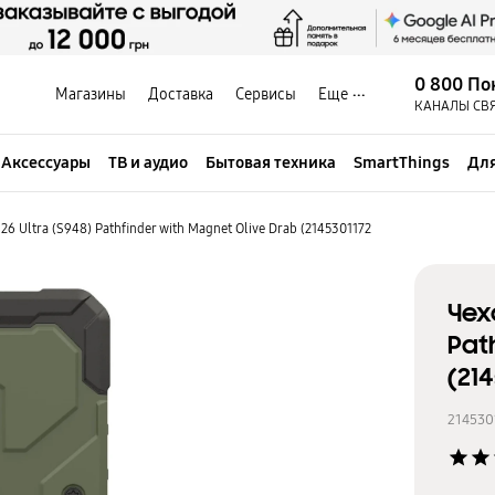
0 800 По
Магазины
Доставка
Сервисы
Еще
КАНАЛЫ СВ
Аксессуары
ТВ и аудио
Бытовая техника
SmartThings
Для
6 Ultra (S948) Pathfinder with Magnet Olive Drab (2145301172
Чех
Pat
(21
214530
star
star