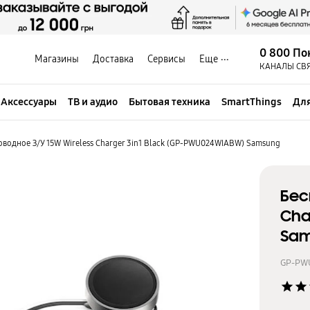
0 800 По
Магазины
Доставка
Сервисы
Еще
КАНАЛЫ СВ
Аксессуары
ТВ и аудио
Бытовая техника
SmartThings
Для
оводное З/У 15W Wireless Charger 3in1 Black (GP-PWU024WIABW) Samsung
Бес
Cha
Sa
GP-PW
star
star