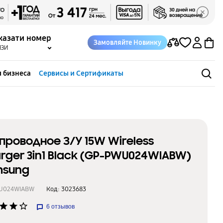
казати номер
Замовляйте Новинку
ЯЗИ
 бизнеса
Сервисы и Сертификаты
проводное З/У 15W Wireless
rger 3in1 Black (GP-PWU024WIABW)
msung
U024WIABW
Код:
3023683
star
star
star_border
6
отзывов