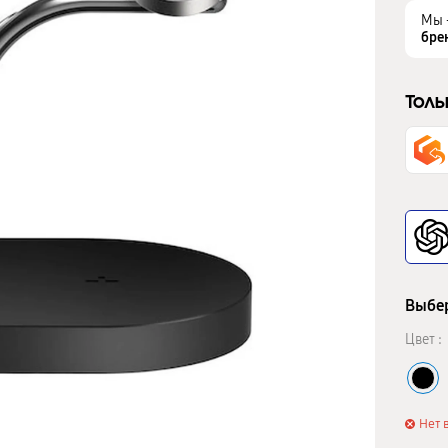
Мы 
бре
Толь
Выбер
Цвет :
Нет 