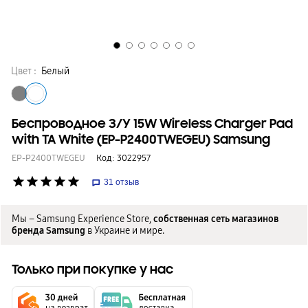
Цвет :
Белый
Беспроводное З/У 15W Wireless Charger Pad
with TA White (EP-P2400TWEGEU) Samsung
EP-P2400TWEGEU
Код:
3022957
star
star
star
star
star
31
отзыв
Мы – Samsung Experience Store,
собственная сеть магазинов
бренда Samsung
в Украине и мире.
Только при покупке у нас