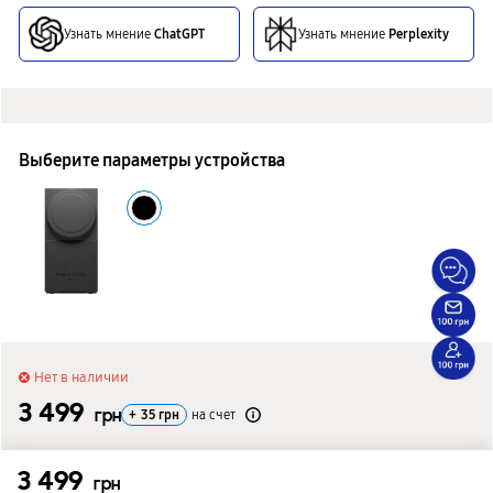
Узнать мнение
ChatGPT
Узнать мнение
Perplexity
Выберите параметры устройства
Нет в наличии
3 499
грн
+
35
грн
на счет
Сообщить о поступлении
3 499
грн