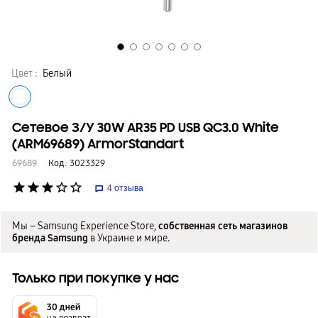
Цвет :
Белый
Сетевое З/У 30W AR35 PD USB QC3.0 White
(ARM69689) ArmorStandart
69689
Код:
3023329
star
star
star
star_border
star_border
4
отзыва
Мы – Samsung Experience Store,
собственная сеть магазинов
бренда Samsung
в Украине и мире.
Только при покупке у нас