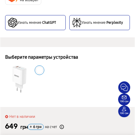
Узнать мнение
ChatGPT
Узнать мнение
Perplexity
Выберите параметры устройства
Нет в наличии
649
грн
+
6
грн
на счет