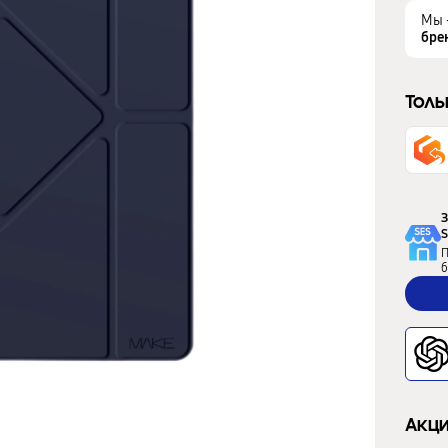
Мы 
бре
Толь
З
S
П
б
Акци