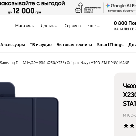
0 800 По
Магазины
Доставка
Сервисы
Еще
КАНАЛЫ СВ
Аксессуары
ТВ и аудио
Бытовая техника
SmartThings
Для
 Samsung Tab A11+/A9+ (SM-X230/X236) Origami Navy (MTCO-STA11PNV) МАКЕ
Чех
X23
STA
MTCO-
star
star