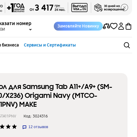
казати номер
Замовляйте Новинку
ЯЗИ
 бизнеса
Сервисы и Сертификаты
ол для Samsung Tab A11+/A9+ (SM-
0/X236) Origami Navy (MTCO-
11PNV) МАКЕ
STA11PNV
Код:
3024316
star
star
star
12
отзывов