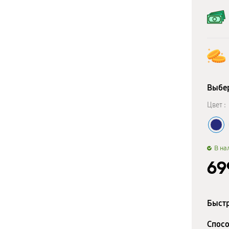
Выбер
Цвет :
B на
6
Быстр
Спосо