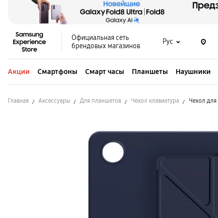
Официальная сеть
Рус
брендовых магазинов
Акции
Смартфоны
Смарт часы
Планшеты
Наушники
Главная
Аксессуары
Для планшетов
Чехол клавиатура
Чехол для