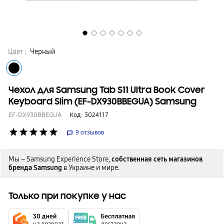
Цвет :
Черный
Чехол для Samsung Tab S11 Ultra Book Cover
Keyboard Slim (EF-DX930BBEGUA) Samsung
EF-DX930BBEGUA
Код:
3024117
star
star
star
star
star
9
отзывов
Мы – Samsung Experience Store,
собственная сеть магазинов
бренда Samsung
в Украине и мире.
Только при покупке у нас