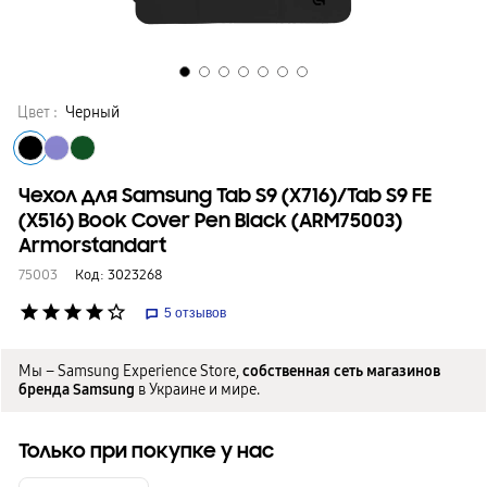
Цвет :
Черный
Чехол для Samsung Tab S9 (X716)/Tab S9 FE
(X516) Book Cover Pen Black (ARM75003)
Armorstandart
75003
Код:
3023268
star
star
star
star
star_border
5
отзывов
Мы – Samsung Experience Store,
собственная сеть магазинов
бренда Samsung
в Украине и мире.
Только при покупке у нас