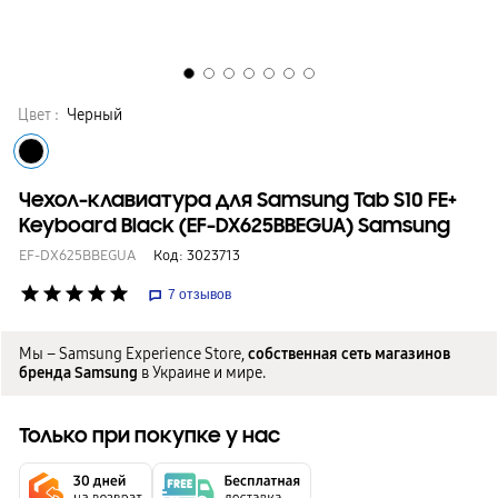
Цвет :
Черный
Чехол-клавиатура для Samsung Tab S10 FE+
Keyboard Black (EF-DX625BBEGUA) Samsung
EF-DX625BBEGUA
Код:
3023713
star
star
star
star
star
7
отзывов
Мы – Samsung Experience Store,
собственная сеть магазинов
бренда Samsung
в Украине и мире.
Только при покупке у нас