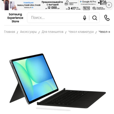
Главная
Аксессуары
Для планшетов
Чехол клавиатура
Чехол-кла