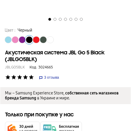
Цвет :
Черный
Акустическая система JBL Go 5 Black
(JBLGO5BLK)
JBLGO5BLK
Код:
3024665
star
star
star
star
star
3
отзыва
Мы – Samsung Experience Store,
собственная сеть магазинов
бренда Samsung
в Украине и мире.
Только при покупке у нас