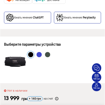
Узнать мнение
ChatGPT
Узнать мнение
Perplexity
Выберите параметры устройства
Нет в наличии
13 999
грн
+
140
грн
на счет