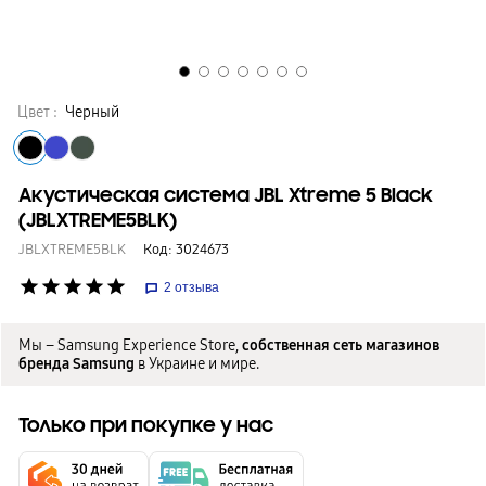
Цвет :
Черный
Акустическая система JBL Xtreme 5 Black
(JBLXTREME5BLK)
JBLXTREME5BLK
Код:
3024673
star
star
star
star
star
2
отзыва
Мы – Samsung Experience Store,
собственная сеть магазинов
бренда Samsung
в Украине и мире.
Только при покупке у нас