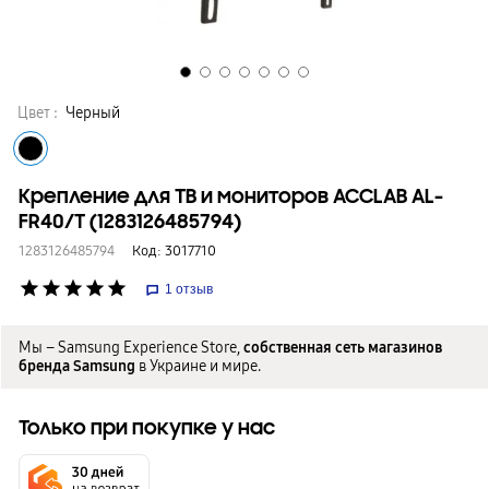
Цвет :
Черный
Крепление для ТВ и мониторов ACCLAB AL-
FR40/T (1283126485794)
1283126485794
Код:
3017710
star
star
star
star
star
1
отзыв
Мы – Samsung Experience Store,
собственная сеть магазинов
бренда Samsung
в Украине и мире.
Только при покупке у нас