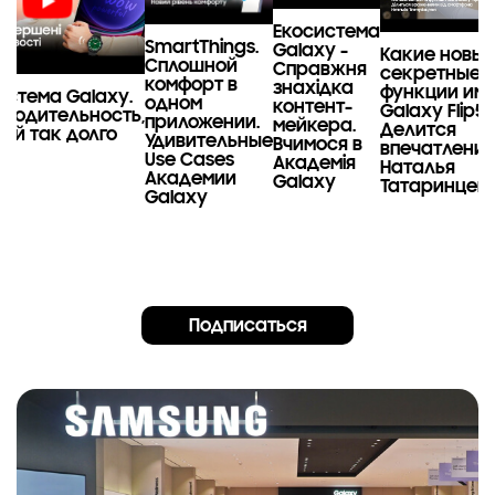
Екосистема
SmartThings.
Galaxy -
Какие новы
Сплошной
Справжня
секретные
комфорт в
знахідка
функции им
истема Galaxy.
одном
контент-
Galaxy Flip5?
зводительность,
приложении.
мейкера.
Делится
ой так долго
Удивительные
Вчимося в
впечатлени
и!
Use Cases
Академія
Наталья
Академии
Galaxy
Татаринцев
Galaxy
Подписаться