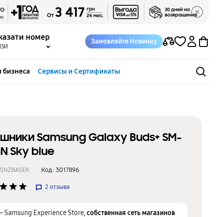
казати номер
Замовляйте Новинку
ЯЗИ
 бизнеса
Сервисы и Сертификаты
шники Samsung Galaxy Buds+ SM-
5N Sky blue
75NZBASEK
Код:
3017896
star
star
star
2
отзыва
– Samsung Experience Store,
собственная сеть магазинов