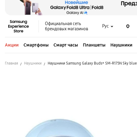
Официальная сеть
Рус
брендовых магазинов
Акции
Смартфоны
Смарт часы
Планшеты
Наушники
Главная
Наушники
Наушники Samsung Galaxy Buds+ SM-R175N Sky blue