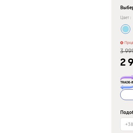
Выбер
Цвет :
Про
3 99
2 
Подоб