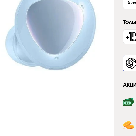
бре
Толь
Акци