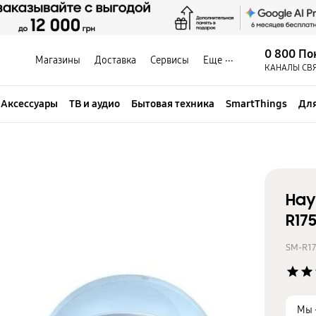
0 800 По
Магазины
Доставка
Сервисы
Еще
КАНАЛЫ СВ
Аксессуары
ТВ и аудио
Бытовая техника
SmartThings
Для
Нау
R17
SM-R1
star
star
Мы 