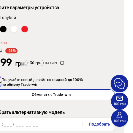
ите параметры устройства
Голубой
дано
9
-25%
999
грн
+
30
грн
на счет
Получайте новый девайс
со скидкой до 100%
по обмену Trade-win
Обменять с Trade-win
рать альтернативную модель
Подобрать