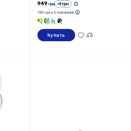
949
+
9
грн
грн
190 грн х 5
платежей
5
5
5
5
Купить