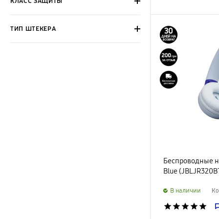
КЛАСС ЗАЩИТЫ
ТИП ШТЕКЕРА
Беспроводные н
Blue (JBLJR320B
B наличии
Ко
star
star
star
star
star