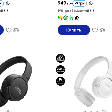
949
н
+
9
грн
грн
ей
190 грн х 5
платежей
5
5
5
5
Купить