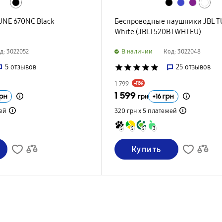
UNE 670NC Black
Беспроводные наушники JBL T
White (JBLT520BTWHTEU)
B наличии
д: 3022052
Код: 3022048
5
отзывов
star
star
star
star
star
25
отзывов
1 799
-11%
1 599
рн
+
16
грн
грн
ей
320 грн х 5
платежей
5
5
5
3
Купить