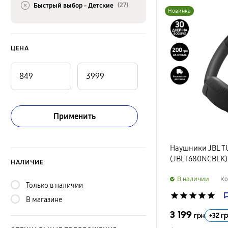
(27)
Быстрый выбор -
Детские
Новинка
ЦЕНА
Применить
Наушники JBL T
(JBLT680NCBLK)
НАЛИЧИЕ
B наличии
Ко
Только в наличии
star
star
star
star
star
В магазине
3 199
+
32
г
грн