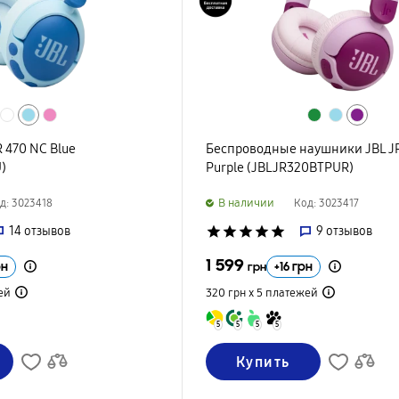
 470 NC Blue
Беспроводные наушники JBL J
)
Purple (JBLJR320BTPUR)
B наличии
д: 3023418
Код: 3023417
14
отзывов
star
star
star
star
star
9
отзывов
1 599
рн
+
16
грн
грн
ей
320 грн х 5
платежей
5
5
5
5
Купить