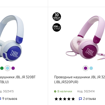
аушники JBL JR 320BT
Проводные наушники JBL JR 32
TBLU)
(JBLJR320PUR)
B наличии
д: 3023415
Код: 3023414
9
отзывов
star
star
star
star
star
2
отзыва