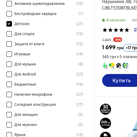
Наушники JBL TU
Активное шумоподавление
(10)
(JBLT530BTBLKE
Беспроводная зарядка
(1)
B наличии
Ко
Детские
(27)
star
star
star
star
star
Для спорта
(15)
1 899
-10%
Защита от влаги
(15)
1 699
+
17
гр
грн
Игровые
(14)
340 грн х 5
платеж
Для музыки
(8)
5
5
5
5
Для Android
(27)
Купить
Бюджетные
(16)
Наличие микрофона
(27)
Складная конструкция
(27)
Для женщин
(5)
Для мужчин
(5)
Яркие
(13)