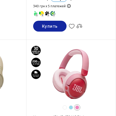
340 грн х 5
платежей
5
5
5
5
Купить