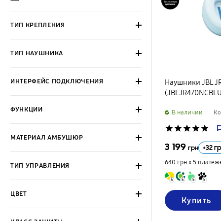
ТИП КРЕПЛЕНИЯ
ТИП НАУШНИКА
ИНТЕРФЕЙС ПОДКЛЮЧЕНИЯ
Наушники JBL JR
(JBLJR470NCBLU
ФУНКЦИИ
B наличии
Ко
star
star
star
star
star
МАТЕРИАЛ АМБУШЮР
3 199
+
32
г
грн
640 грн х 5
платеж
ТИП УПРАВЛЕНИЯ
5
5
5
5
ЦВЕТ
Купить