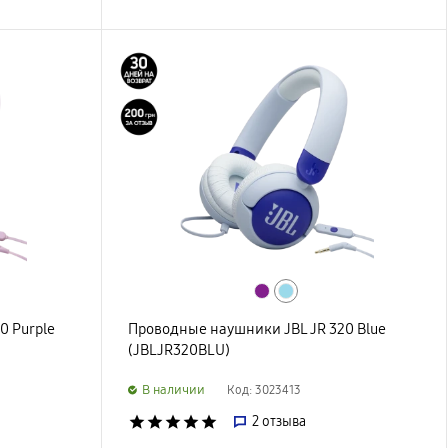
0 Purple
Проводные наушники JBL JR 320 Blue
(JBLJR320BLU)
B наличии
Код: 3023413
star
star
star
star
star
2
отзыва