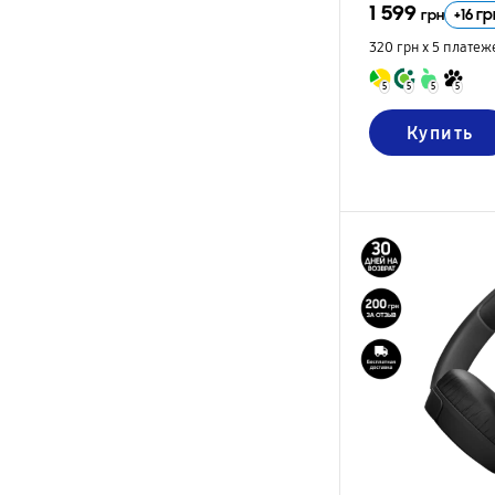
1 599
+
16
гр
грн
320 грн х 5
платеж
5
5
5
5
Купить