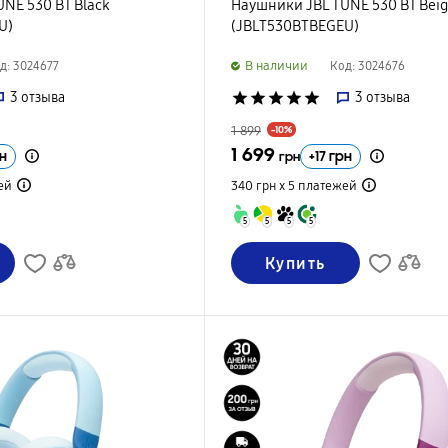
NE 530 BT Black
Наушники JBL TUNE 530 BT Bei
U)
(JBLT530BTBEGEU)
B наличии
д: 3024677
Код: 3024676
3
отзыва
star
star
star
star
star
3
отзыва
1 899
-10%
1 699
н
+
17
грн
грн
ей
340 грн х 5
платежей
5
5
5
5
Купить