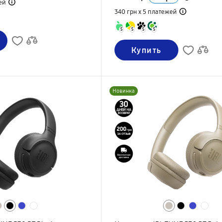
ей
340 грн х 5
платежей
5
5
5
5
Купить
Новинка