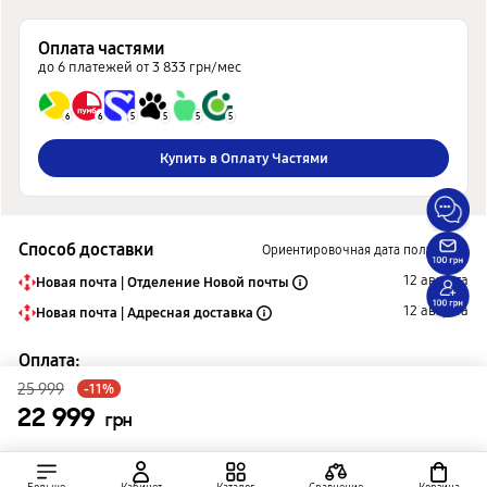
Оплата частями
до 6 платежей от 3 833 грн/мес
6
6
5
5
5
5
Купить в Оплату Частями
Способ доставки
Ориентировочная дата получения
12 августа
Новая почта | Отделение Новой почты
12 августа
Новая почта | Адресная доставка
Оплата:
25 999
-11%
Наличными
22 999
Картой онлайн
грн
Безналичный расчет
Оплата частями Монобанк
Оплата Частями и Мгновенная Рассрочка Приватбанк