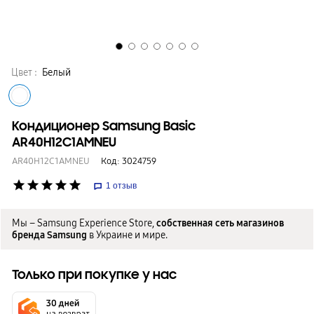
Цвет :
Белый
Кондиционер Samsung Basic
AR40H12C1AMNEU
AR40H12C1AMNEU
Код:
3024759
star
star
star
star
star
1
отзыв
Мы – Samsung Experience Store,
собственная сеть магазинов
бренда Samsung
в Украине и мире.
Только при покупке у нас