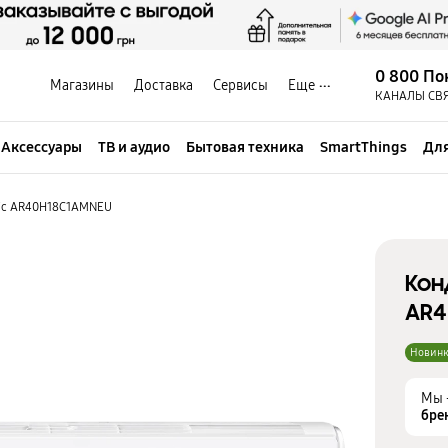
0 800 По
Магазины
Доставка
Сервисы
Еще
КАНАЛЫ СВ
Аксессуары
ТВ и аудио
Бытовая техника
SmartThings
Для
ic AR40H18C1AMNEU
Кон
AR4
Новин
Мы 
бре