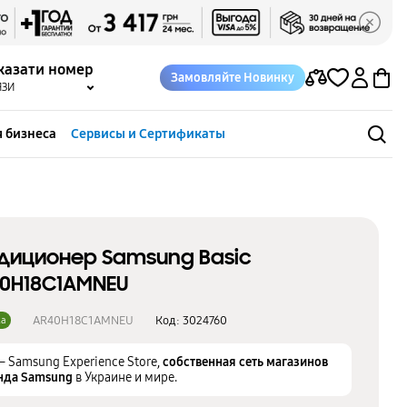
казати номер
Замовляйте Новинку
ЯЗИ
 бизнеса
Сервисы и Сертификаты
диционер Samsung Basic
0H18C1AMNEU
AR40H18C1AMNEU
Код:
3024760
ка
– Samsung Experience Store,
собственная сеть магазинов
нда Samsung
в Украине и мире.