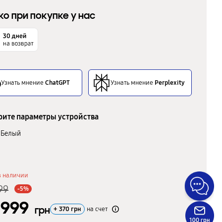
ко при покупке у нас
Узнать мнение
ChatGPT
Узнать мнение
Perplexity
ите параметры устройства
Белый
в наличии
99
-5%
 999
грн
+
370
грн
на счет