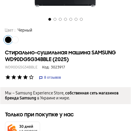
Цвет :
Черный
Стирально-сушильная машина SAMSUNG
WD90DG5G34BBLE (2025)
WD90DG5G34BBLE
Код:
3023917
star
star
star
star
star_border
8
отзывов
Мы – Samsung Experience Store,
собственная сеть магазинов
бренда Samsung
в Украине и мире.
Только при покупке у нас