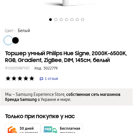
Цвет :
Белый
Торшер умный Philips Hue Signe, 2000K-6500K,
RGB, Gradient, ZigBee, DIM, 145см, белый
915005987101
Код:
3022779
star
star
star
star
star
1
отзыв
Мы – Samsung Experience Store,
собственная сеть магазинов
бренда Samsung
в Украине и мире.
Только при покупке у нас