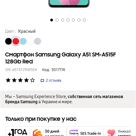
Цвет :
Красный
Смартфон Samsung Galaxy A51 SM-A515F
128Gb Red
SM-A515FZRWSEK
Код:
3017774
star
star
star
star
star_border
2
отзыва
Мы – Samsung Experience Store,
собственная сеть магазинов
бренда Samsung
в Украине и мире.
Только при покупке у нас