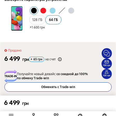
128 ГБ
64 ГБ
+1 600 грн
Продано
6 499
грн
+
65
грн
на счет
Получайте новый девайс
со скидкой до 100%
по обмену Trade-win
Обменять с Trade-win
Подобрать альтернативную модель
6 499
грн
Подобрать