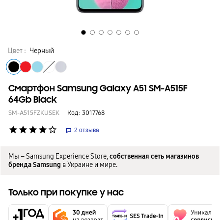
Цвет :
Черный
Смартфон Samsung Galaxy A51 SM-A515F
64Gb Black
SM-A515FZKUSEK
Код:
3017768
star
star
star
star
star_border
2
отзыва
Мы – Samsung Experience Store,
собственная сеть магазинов
бренда Samsung
в Украине и мире.
Только при покупке у нас