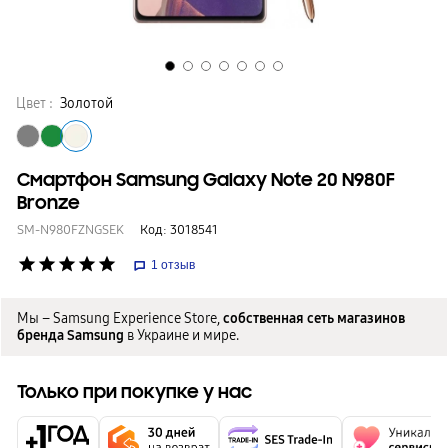
Цвет :
Золотой
Смартфон Samsung Galaxy Note 20 N980F
Bronze
SM-N980FZNGSEK
Код:
3018541
star
star
star
star
star
1
отзыв
Мы – Samsung Experience Store,
собственная сеть магазинов
бренда Samsung
в Украине и мире.
Только при покупке у нас