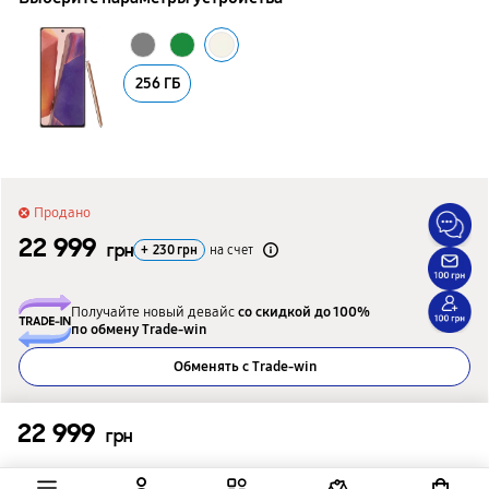
256 ГБ
Продано
22 999
грн
+
230
грн
на счет
Получайте новый девайс
со скидкой до 100%
по обмену Trade-win
Обменять с Trade-win
Подобрать альтернативную модель
22 999
грн
Подобрать