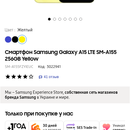
Цвет :
Желтый
Смартфон Samsung Galaxy A15 LTE SM-A155
256GB Yellow
SM-A155FZYIEUC
Код:
3022941
star
star
star
star
star_border
41
отзыв
Мы – Samsung Experience Store,
собственная сеть магазинов
бренда Samsung
в Украине и мире.
Только при покупке у нас