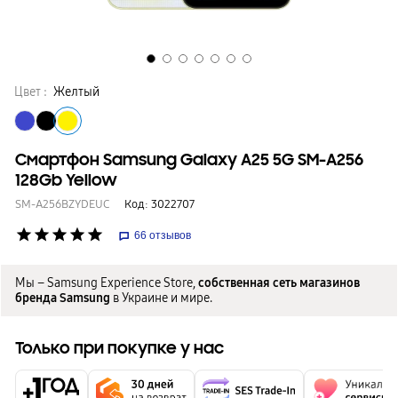
Цвет :
Желтый
Смартфон Samsung Galaxy A25 5G SM-A256
128Gb Yellow
SM-A256BZYDEUC
Код:
3022707
star
star
star
star
star
66
отзывов
Мы – Samsung Experience Store,
собственная сеть магазинов
бренда Samsung
в Украине и мире.
Только при покупке у нас