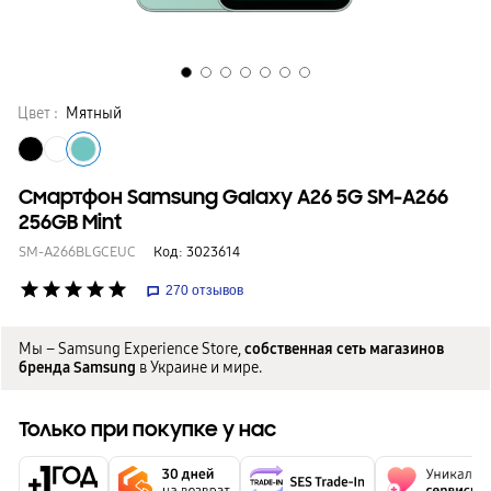
Цвет :
Мятный
Смартфон Samsung Galaxy A26 5G SM-A266
256GB Mint
SM-A266BLGCEUC
Код:
3023614
star
star
star
star
star
270
отзывов
Мы – Samsung Experience Store,
собственная сеть магазинов
бренда Samsung
в Украине и мире.
Только при покупке у нас