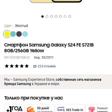
Цвет :
Желтый
Смартфон Samsung Galaxy S24 FE S721B
8GB/256GB Yellow
SM-S721BZYGEUC
Код:
3023311
star
star
star
star
star
213
отзывов
Мы – Samsung Experience Store,
собственная сеть магазинов
бренда Samsung
в Украине и мире.
Только при покупке у нас